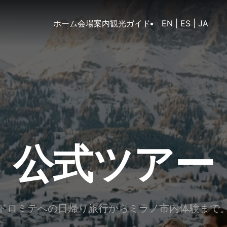
ホーム
会場案内
観光ガイド
EN
|
ES
|
JA
公式ツアー
ドロミテへの日帰り旅行からミラノ市内体験まで