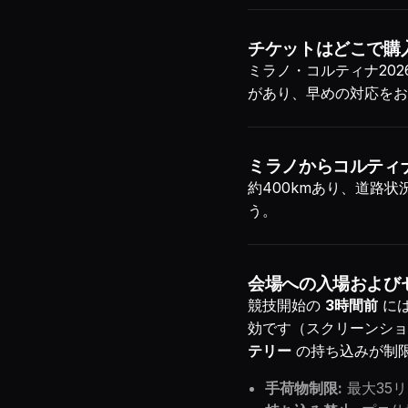
チケットはどこで購
ミラノ・コルティナ20
があり、早めの対応をお
ミラノからコルティ
約400kmあり、道路
う。
会場への入場および
競技開始の
3時間前
には
効です（スクリーンシ
テリー
の持ち込みが制
手荷物制限:
最大35